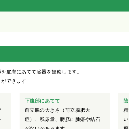
器を皮膚にあてて臓器を観察します。
とができます。
下腹部にあてて
陰
管
前立腺の大きさ（前立腺肥大
精
を
症）、残尿量、膀胱に腫瘍や結石
い
がないかをみます。
瘍