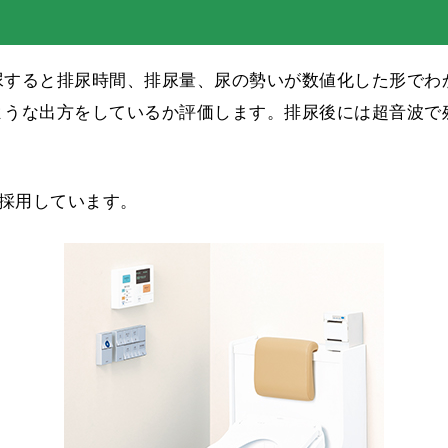
尿すると排尿時間、排尿量、尿の勢いが数値化した形でわ
ような出方をしているか評価します。排尿後には超音波で
を採用しています。