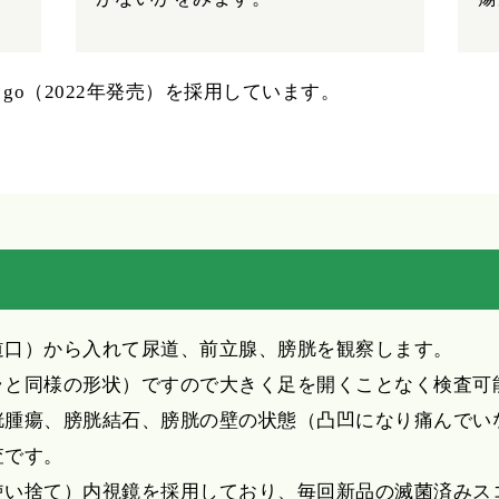
 go（2022年発売）を採用しています。
道口）から入れて尿道、前立腺、膀胱を観察します。
ラと同様の形状）ですので大きく足を開くことなく検査可
胱腫瘍、膀胱結石、膀胱の壁の状態（凸凹になり痛んでい
査です。
使い捨て）内視鏡を採用しており、毎回新品の滅菌済みス