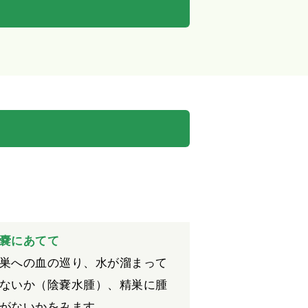
嚢にあてて
巣への血の巡り、水が溜まって
ないか（陰嚢水腫）、精巣に腫
がないかをみます。