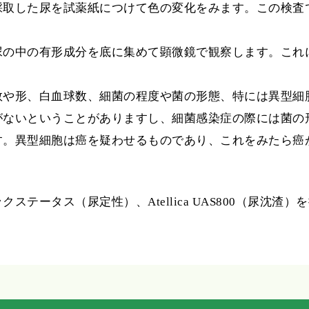
採取した尿を試薬紙につけて色の変化をみます。この検査
尿の中の有形成分を底に集めて顕微鏡で観察します。これ
数や形、白血球数、細菌の程度や菌の形態、特には異型細
がないということがありますし、細菌感染症の際には菌の
す。異型細胞は癌を疑わせるものであり、これをみたら癌
テータス（尿定性）、Atellica UAS800（尿沈渣