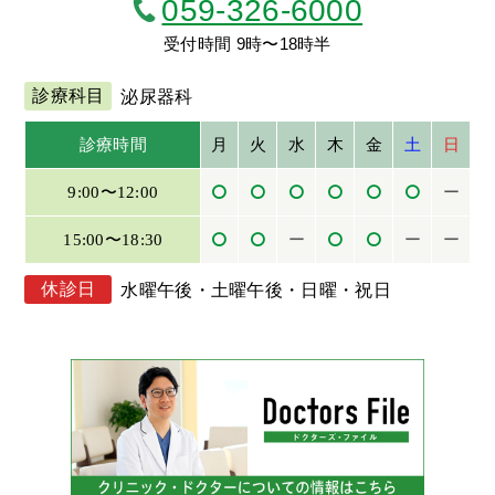
059-326-6000
受付時間 9時〜18時半
診療科目
泌尿器科
診療時間
月
火
水
木
金
土
日
9:00〜12:00
ー
15:00〜18:30
ー
ー
ー
休診日
水曜午後・土曜午後・日曜・祝日