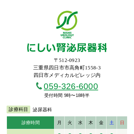
〒512-0923
三重県四日市市高角町1558-3
四日市メディカルビレッジ内
059-326-6000
受付時間 9時〜18時半
診療科目
泌尿器科
診療時間
月
火
水
木
金
土
日