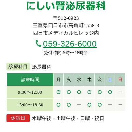
〒512-0923
三重県四日市市高角町1558-3
四日市メディカルビレッジ内
059-326-6000
受付時間 9時〜18時半
診療科目
泌尿器科
診療時間
月
火
水
木
金
土
日
9:00〜12:00
ー
15:00〜18:30
ー
ー
ー
休診日
水曜午後・土曜午後・日曜・祝日