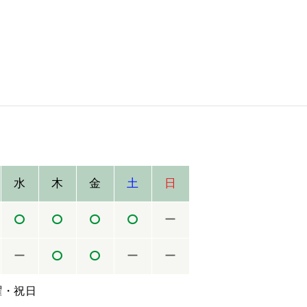
水
木
金
土
日
ー
ー
ー
ー
曜・祝日