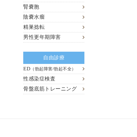
腎嚢胞
陰嚢水瘤
精巣捻転
男性更年期障害
自由診療
ED
（勃起障害/勃起不全）
性感染症検査
骨盤底筋トレーニング