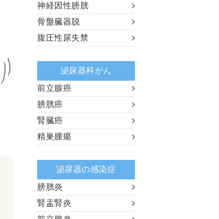
神経因性膀胱
骨盤臓器脱
腹圧性尿失禁
泌尿器科がん
前立腺癌
膀胱癌
腎臓癌
精巣腫瘍
泌尿器の感染症
膀胱炎
腎盂腎炎