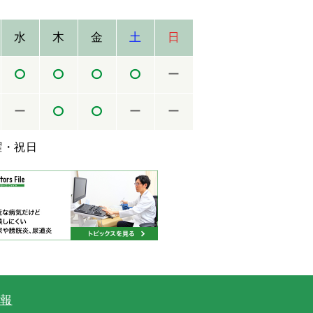
水
木
金
土
日
ー
ー
ー
ー
曜・祝日
報