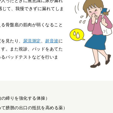
が入ったときに無意識に尿が漏れ
感じて、我慢できずに漏れてしま
）
える骨盤底の筋肉が弱くなること
度を見たり、
尿流測定
、
超音波
に
ます。また視診、パッドをあてた
みるパッドテストなどを行いま
肉の締りを強化する体操）
めて膀胱の出口の抵抗を高める薬）