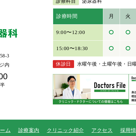
診療科目
泌尿器科
診療時間
月
火
9:00〜12:00
15:00〜18:30
8-3
休診日
水曜午後・土曜午後・日
ジ内
00
時半
ーム
診療案内
クリニック紹介
アクセス
採用情