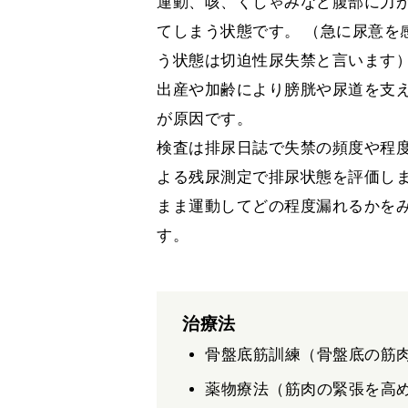
運動、咳、くしゃみなど腹部に力
てしまう状態です。 （急に尿意を
う状態は切迫性尿失禁と言います
出産や加齢により膀胱や尿道を支
が原因です。
検査は排尿日誌で失禁の頻度や程
よる残尿測定で排尿状態を評価し
まま運動してどの程度漏れるかを
す。
治療法
骨盤底筋訓練（骨盤底の筋
薬物療法（筋肉の緊張を高