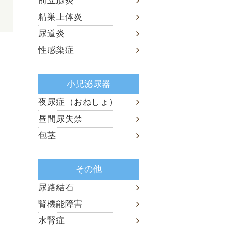
前立腺炎
精巣上体炎
尿道炎
性感染症
小児泌尿器
夜尿症（おねしょ）
昼間尿失禁
包茎
その他
尿路結石
腎機能障害
水腎症